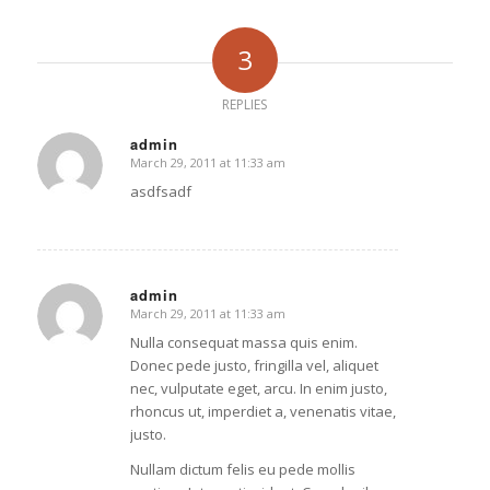
3
REPLIES
admin
March 29, 2011 at 11:33 am
says:
asdfsadf
admin
March 29, 2011 at 11:33 am
says:
Nulla consequat massa quis enim.
Donec pede justo, fringilla vel, aliquet
nec, vulputate eget, arcu. In enim justo,
rhoncus ut, imperdiet a, venenatis vitae,
justo.
Nullam dictum felis eu pede mollis