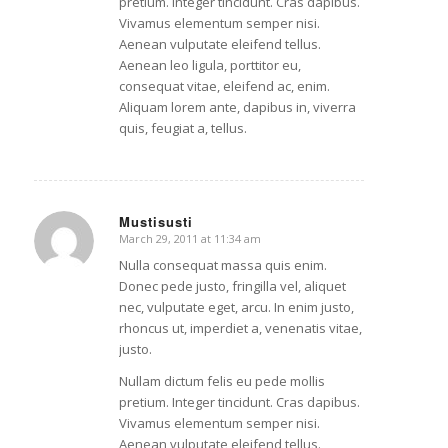
pretium. Integer tincidunt. Cras dapibus.
Vivamus elementum semper nisi.
Aenean vulputate eleifend tellus.
Aenean leo ligula, porttitor eu,
consequat vitae, eleifend ac, enim.
Aliquam lorem ante, dapibus in, viverra
quis, feugiat a, tellus.
Mustisusti
March 29, 2011 at 11:34 am
says:
Nulla consequat massa quis enim.
Donec pede justo, fringilla vel, aliquet
nec, vulputate eget, arcu. In enim justo,
rhoncus ut, imperdiet a, venenatis vitae,
justo.
Nullam dictum felis eu pede mollis
pretium. Integer tincidunt. Cras dapibus.
Vivamus elementum semper nisi.
Aenean vulputate eleifend tellus.