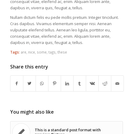
consequat vitae, eleifend ac, enim. Aliquam lorem ante,
dapibus in, viverra quis, feugiat a, tellus.
Nullam dictum felis eu pede mollis pretium. Integer tincidunt.
Cras dapibus. Vivamus elementum semper nisi. Aenean
vulputate eleifend tellus. Aenean leo ligula, porttitor eu,
consequat vitae, eleifend ac, enim. Aliquam lorem ante,
dapibus in, viverra quis, feugiat a, tellus.
Tags:
are
,
nice
,
some
,
tags
,
these
Share this entry
You might also like
This is a standard post format with