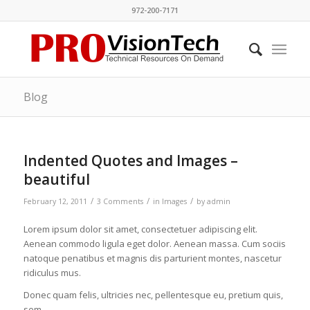
972-200-7171
Blog
Indented Quotes and Images –
beautiful
/
/
/
February 12, 2011
3 Comments
in
Images
by
admin
Lorem ipsum dolor sit amet, consectetuer adipiscing elit.
Aenean commodo ligula eget dolor. Aenean massa. Cum sociis
natoque penatibus et magnis dis parturient montes, nascetur
ridiculus mus.
Donec quam felis, ultricies nec, pellentesque eu, pretium quis,
sem.