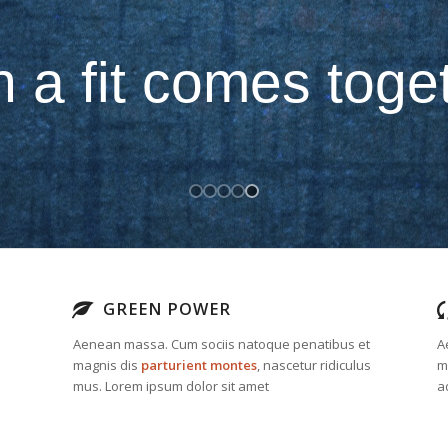
rofessional looking for the right pos
GREEN POWER
Aenean massa. Cum sociis natoque penatibus et
A
magnis dis
parturient montes
, nascetur ridiculus
m
mus. Lorem ipsum dolor sit amet
a