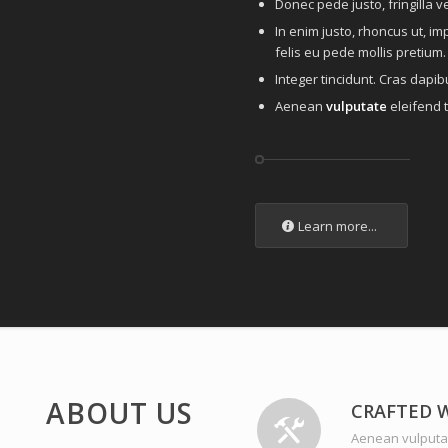
Donec pede justo, fringilla ve
In enim justo, rhoncus ut, im
felis eu pede mollis pretium.
Integer tincidunt. Cras dap
Aenean
vulputate
eleifend t
Learn more...
ABOUT US
CRAFTED 
Aenean vulputate