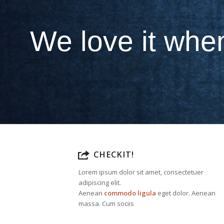
Are you an IT p
View Listings
CHECKIT!
Lorem ipsum dolor sit amet, consectetuer
adipiscing elit.
Aenean
commodo ligula
eget dolor. Aenean
massa. Cum sociis