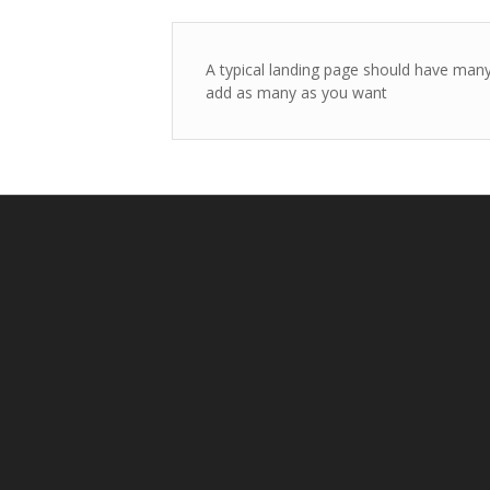
A typical landing page should have many 
add as many as you want