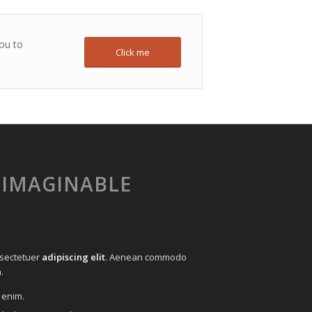
you to
Click me
 IMAGINABLE
nsectetuer
adipiscing elit
. Aenean commodo
.
 enim.