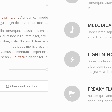
consequat vitae
in.
ipiscing elit
. Aenean commodo
ligula eget dolor. Aenean massa.
MELODICA
lla consequat massa quis enim.
Donec vitae sap
aliquet nec, vulputate eget, arcu.
ante. Etiam sit 
 vitae, justo. Nullam dictum felis
eu pede mollis pretium.
. Vivamus elementum semper nisi.
LIGHTNIN
enean
vulputate
eleifend tellus.
Donec sodales s
bibendum sodale
magna mi a libe
Check out our Team
FREAKY FL
Nullam quis ante
tincidunt. Donec