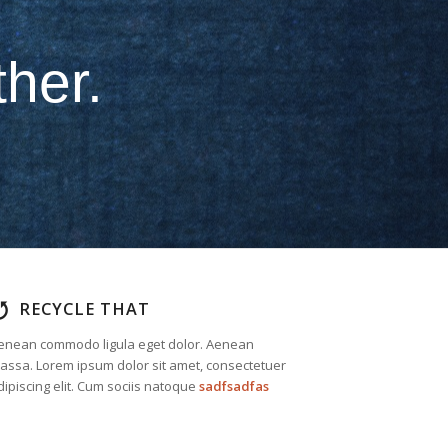
ition?
RECYCLE THAT
enean commodo ligula eget dolor. Aenean
assa. Lorem ipsum dolor sit amet, consectetuer
dipiscing elit. Cum sociis natoque
sadfsadfas