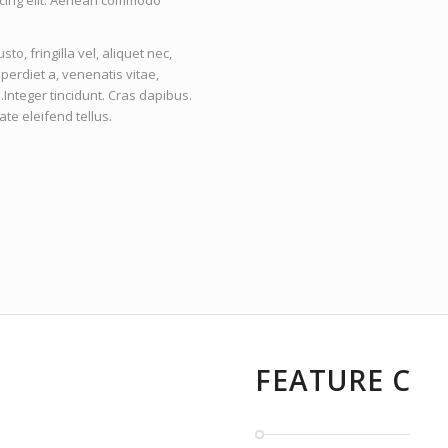
scing elit. Aenean commodo
, fringilla vel, aliquet nec,
mperdiet a, venenatis vitae,
.Integer tincidunt. Cras dapibus.
e eleifend tellus.
FEATURE C