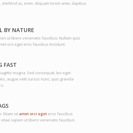
, eleifend ac, enim. Aliquam lorem ante, dapibus
L BY NATURE
ien ut libero venenatis faucibus. Nullam quis
amet orci eget eros faucibus tincidunt.
G FAST
agittis magna. Sed consequat, leo eget
s, augue velit cursus nunc, quis gravida
ro.
AGS
. Etiam sit
amet orci eget
eros faucibus
 vitae sapien ut libero venenatis faucibus.