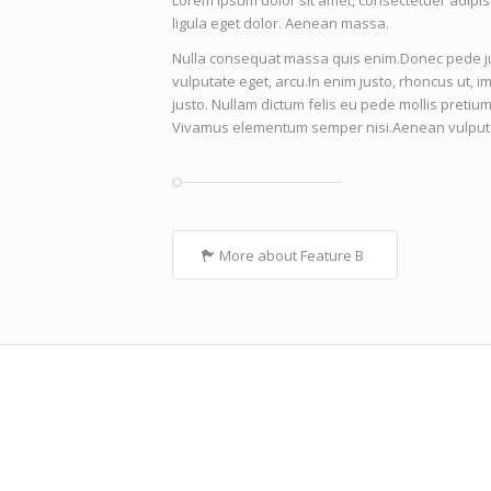
Lorem ipsum dolor sit amet, consectetuer adipi
ligula eget dolor. Aenean massa.
Nulla consequat massa quis enim.Donec pede justo
vulputate eget, arcu.In enim justo, rhoncus ut, i
justo. Nullam dictum felis eu pede mollis pretium
Vivamus elementum semper nisi.Aenean vulputat
More about Feature B