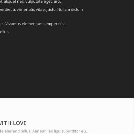
l, aliquet nec, vulputate eget, arcu.
perdiet a, venenatis vitae, justo. Nullam dictum
ibus. Vivamus elementum semper nisi.
ellus.
WITH LOVE
 eleifend tellus. Aenean leo ligula, porttitor eu,